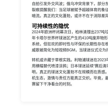
自拍引发外交风波；俄乌冲突背景下，部分
裂痕提醒我们：当足球被赋予超越体育的象
暗流。真正的文化蓬勃，或许不在于消除差
可持续性的隐忧
2024年欧洲杯闭幕次日，柏林清理出237吨
年卡塔尔世界杯球迷区产生的410吨废弃物
系统，但狂欢的即时性与环保的长期性存在
威歌被简化为短视频BGM，当球迷仪式沦为
转机或许藏于草根实践。利物浦球迷在2023
用横幅替代喷漆涂鸦；日本球迷延续“赛后清
明，真正的球迷文化蓬勃不在规模而在质感
机生态，激情与责任方能真正交织。毕竟，
赛留下干净看台的时刻。