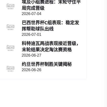
埃及小组赛进程：末轮守住平
局完成晋级
2026-07-04
巴西世界杯C组表现：稳定发
挥帮助球队出线
2026-07-01
科特迪瓦两战表现接近晋级，
末轮结果决定淘汰赛资格
2026-06-27
约旦世界杯制胜关键揭秘
2026-06-26