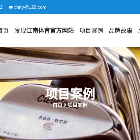
2
tinny@126.com
首页
发现
江南体育官方网站
项目案例
品牌故事
项目案例
首页
项目案例