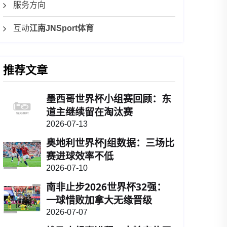
服务方向
互动
江南JNSport体育
推荐文章
墨西哥世界杯小组赛回顾：东
道主继续留在淘汰赛
2026-07-13
奥地利世界杯J组数据：三场比
赛进球效率不低
2026-07-10
南非止步2026世界杯32强：
一球惜败加拿大无缘晋级
2026-07-07