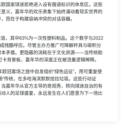
东欧国家球迷拒绝进入设有俄语标识的休息区。这些
征意义，嘉年华的欢乐表象下始终涌动着现实世界的
异，而在于构建容纳冲突的对话容器。
垃圾，其中63%为一次性塑料制品。这个数字与2022
形成残酷呼应。尽管主办方推广可降解杯具与碳积分
根本矛盾。更隐蔽的消耗在于文化资源——当传统助
打卡背景板，嘉年华的深度正在被流量逻辑稀释。
年欧冠客场之旅中自发组织“绿色远征”，用可重复使
场”传统，在多哈海滨默默拾捡垃圾。这些行动证
。当嘉年华从官方主导的奇观秀，转向球迷自治的有
最动人的足球盛宴，永远发生在人们愿意为下一场比