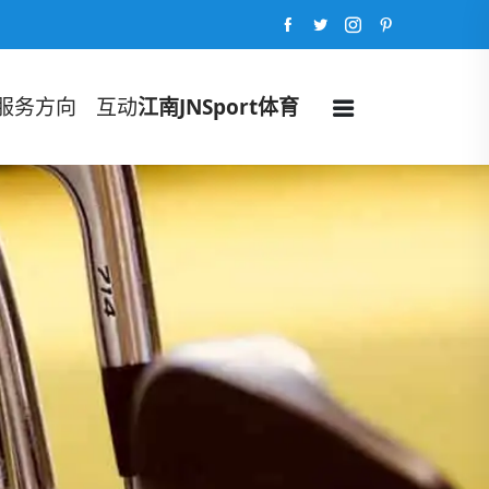
服务方向
互动
江南JNSport体育