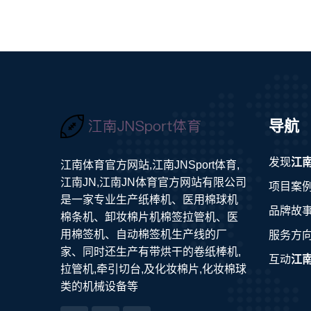
导航
发现
江
江南体育官方网站,江南JNSport体育,
江南JN,江南JN体育官方网站有限公司
项目案
是一家专业生产纸棒机、医用棉球机
品牌故
棉条机、卸妆棉片机棉签拉管机、医
用棉签机、自动棉签机生产线的厂
服务方
家、同时还生产有带烘干的卷纸棒机,
互动
江南
拉管机,牵引切台,及化妆棉片,化妆棉球
类的机械设备等