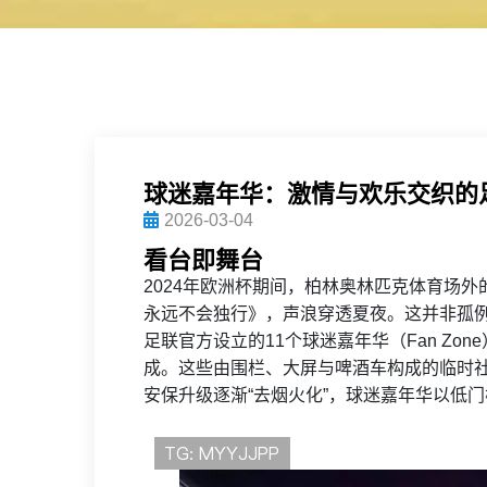
球迷嘉年华：激情与欢乐交织的
2026-03-04
看台即舞台
2024年欧洲杯期间，柏林奥林匹克体育场
永远不会独行》，声浪穿透夏夜。这并非孤
足联官方设立的11个球迷嘉年华（Fan Zo
成。这些由围栏、大屏与啤酒车构成的临时
安保升级逐渐“去烟火化”，球迷嘉年华以低