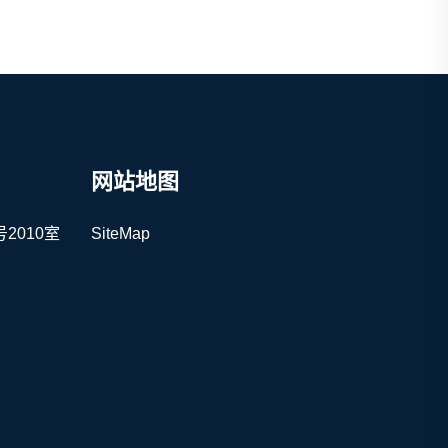
网站地图
2010室
SiteMap