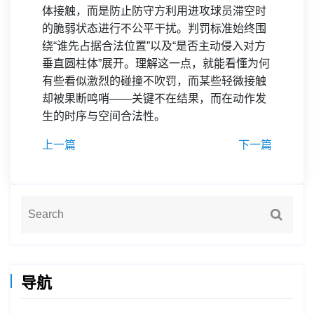
体接触，而是防止防守方利用进攻球员滞空时
的脆弱状态进行不公平干扰。判罚标准始终围
绕“谁先占据合法位置”以及“是否主动侵入对方
垂直圆柱体”展开。理解这一点，就能看懂为何
有些看似激烈的碰撞不吹罚，而某些轻微接触
却被果断鸣哨——关键不在结果，而在动作发
生的时序与空间合法性。
上一篇
下一篇
导航