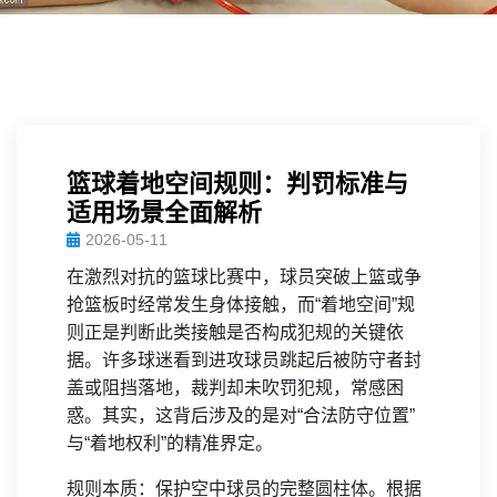
篮球着地空间规则：判罚标准与
适用场景全面解析
2026-05-11
在激烈对抗的篮球比赛中，球员突破上篮或争
抢篮板时经常发生身体接触，而“着地空间”规
则正是判断此类接触是否构成犯规的关键依
据。许多球迷看到进攻球员跳起后被防守者封
盖或阻挡落地，裁判却未吹罚犯规，常感困
惑。其实，这背后涉及的是对“合法防守位置”
与“着地权利”的精准界定。
规则本质：保护空中球员的完整圆柱体。根据