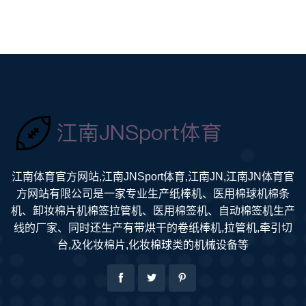
江南体育官方网站,江南JNSport体育,江南JN,江南JN体育官
方网站有限公司是一家专业生产纸棒机、医用棉球机棉条
机、卸妆棉片机棉签拉管机、医用棉签机、自动棉签机生产
线的厂家、同时还生产有带烘干的卷纸棒机,拉管机,牵引切
台,及化妆棉片,化妆棉球类的机械设备等