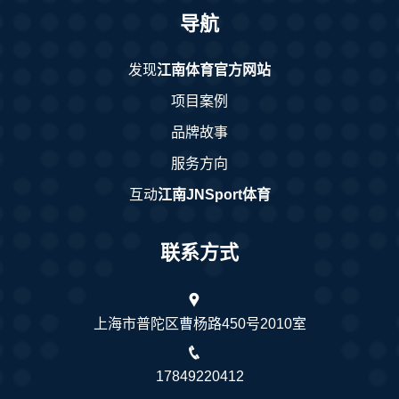
导航
发现
江南体育官方网站
项目案例
品牌故事
服务方向
互动
江南JNSport体育
联系方式
上海市普陀区曹杨路450号2010室
17849220412