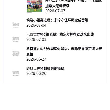
南非止步2026世界杯32强：一球惜败
加拿大无缘晋级
2026-07-07
埃及小组赛进程：末轮守住平局完成晋级
2026-07-04
巴西世界杯C组表现：稳定发挥帮助球队出线
2026-07-01
科特迪瓦两战表现接近晋级，末轮结果决定淘汰赛
资格
2026-06-27
约旦世界杯制胜关键揭秘
2026-06-26