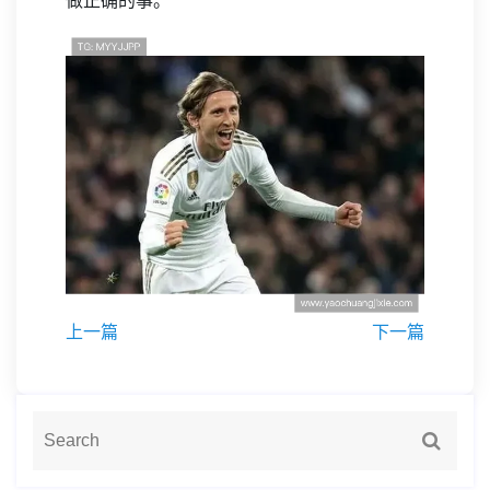
做正确的事。
上一篇
下一篇