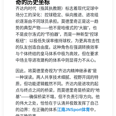
奇的历史坐标
齐达内时代（指其执教期）标志着现代足球中
场分工的深化：控球稳定、纵向推进、进攻组
织逐渐由不同球员承担。莫德里奇正是这一趋
势的典型产物——他不是哈维式的“大脑”，也
不是皮尔洛式的“节拍器”，而是一种新型“控球
枢纽”：以极低失误率维持球权，为更具攻击性
的队友创造自由度。这种角色在强调转换效率
与个体终结的皇马体系中极为高效，但在要求
中场主导进攻建构的体系中则显得力不从心。
因此，将莫德里奇视为“齐达内精神继承者”是
一种误读。两人共享技术细腻、视野开阔的特
质，但功能逻辑截然不同。齐达内是进攻的起
点与终点之间的桥梁，而莫德里奇是桥梁的“地
基”——确保桥梁不塌，但不负责引导方向。他
的伟大之处，恰恰在于认清并极致发挥了自己
的边界：在正确的体系
江南JNSport体育
中，