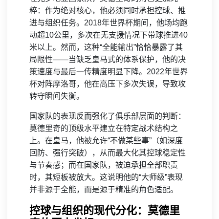
粹：作为绝对核心，他必须同时承担控球、推
进与组织任务。2018年世界杯期间，他场均跑
动超10公里，多次在无支援情况下带球推进40
米以上。然而，这种“全能输出”恰恰暴露了其
局限性——当缺乏皇马式的体系保护，他的决
策速度与最后一传精度明显下降。2022年世界
杯对阵摩洛哥，他在高压下多次失误，导致攻
转守瞬间失衡。
国家队的表现反而强化了俱乐部层面的判断：
莫德里奇的顶级水平建立在特定战术结构之
上。在皇马，他被允许“不做某些事”（如深度
回防、强行突破），从而最大化其控球稳定性
与节奏感；而在国家队，被迫承担全部职责
时，其短板被放大。这说明他的“大师级”表现
并非源于全能，而是源于精准的角色适配。
控球与组织的现代分化：莫德里