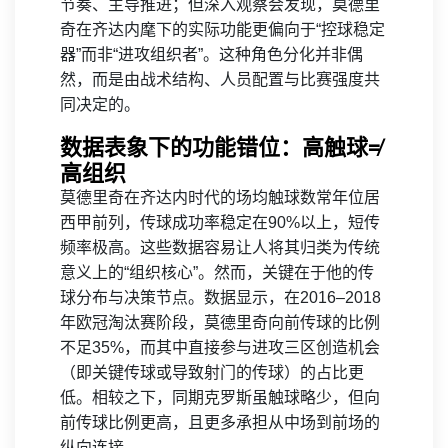
节奏、主导推进；但深入观察会发现，莫德里
奇在齐达内麾下的实际功能更偏向于“控球稳定
器”而非“进攻组织者”。这种角色分化并非偶
然，而是由战术结构、人员配置与比赛强度共
同决定的。
数据表象下的功能错位：高触球≠
高组织
莫德里奇在齐达内时代的场均触球数常年位居
西甲前列，传球成功率稳定在90%以上，短传
频率极高。这些数据容易让人将其归类为传统
意义上的“组织核心”。然而，关键在于他的传
球分布与决策节点。数据显示，在2016–2018
年欧冠淘汰赛阶段，莫德里奇向前传球的比例
不足35%，而其中直接参与进攻三区创造机会
（即关键传球或导致射门的传球）的占比更
低。相较之下，同期克罗斯虽触球略少，但向
前传球比例更高，且更多承担从中场到前场的
纵向连接。