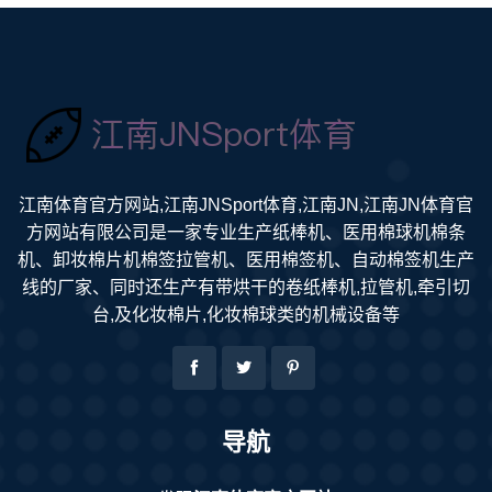
江南体育官方网站,江南JNSport体育,江南JN,江南JN体育官
方网站有限公司是一家专业生产纸棒机、医用棉球机棉条
机、卸妆棉片机棉签拉管机、医用棉签机、自动棉签机生产
线的厂家、同时还生产有带烘干的卷纸棒机,拉管机,牵引切
台,及化妆棉片,化妆棉球类的机械设备等
导航