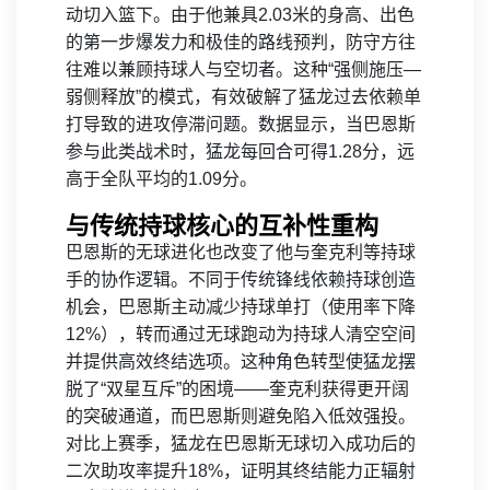
动切入篮下。由于他兼具2.03米的身高、出色
的第一步爆发力和极佳的路线预判，防守方往
往难以兼顾持球人与空切者。这种“强侧施压—
弱侧释放”的模式，有效破解了猛龙过去依赖单
打导致的进攻停滞问题。数据显示，当巴恩斯
参与此类战术时，猛龙每回合可得1.28分，远
高于全队平均的1.09分。
与传统持球核心的互补性重构
巴恩斯的无球进化也改变了他与奎克利等持球
手的协作逻辑。不同于传统锋线依赖持球创造
机会，巴恩斯主动减少持球单打（使用率下降
12%），转而通过无球跑动为持球人清空空间
并提供高效终结选项。这种角色转型使猛龙摆
脱了“双星互斥”的困境——奎克利获得更开阔
的突破通道，而巴恩斯则避免陷入低效强投。
对比上赛季，猛龙在巴恩斯无球切入成功后的
二次助攻率提升18%，证明其终结能力正辐射