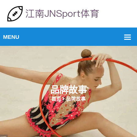
品牌故事
首页
品牌故事