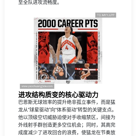
至全队进攻流畅度。
进攻结构质变的核心驱动力
巴恩斯无球效率的提升绝非孤立事件，而是猛
龙从“球星驱动”向“体系驱动”转型的关键支点。
他以顶级空切威胁迫使对手收缩禁区，间接为
外线射手群创造更多空位机会；同时，其高完
成度减少了进攻回合的浪费，使猛龙在节奏放