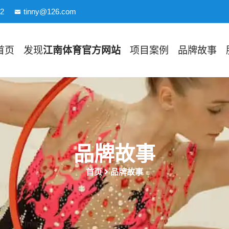
2
tinny@126.com
首页
发现
江南体育官方网站
项目案例
品牌故事
品牌故事
首页
品牌故事