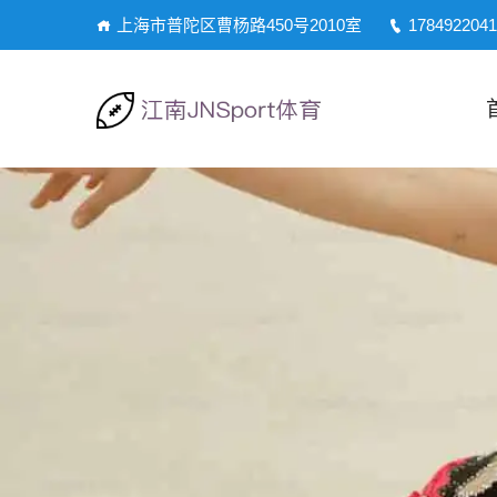
上海市普陀区曹杨路450号2010室
1784922041