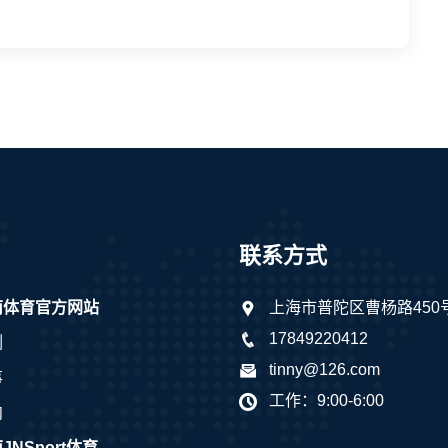
联系方式
南体育官方网站
上海市普陀区曹杨路450号
17849220412
例
tinny@126.com
事
工作：9:00-6:00
向
JNSport体育