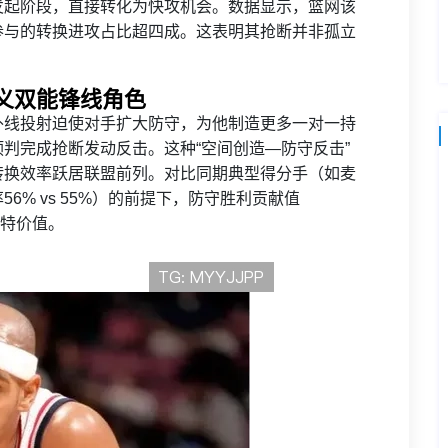
发起阶段，直接转化为快攻机会。数据显示，篮网该
参与的转换进攻占比超四成。这表明其抢断并非孤立
。
义双能锋线角色
外线投射迫使对手扩大防守，为他制造更多一对一持
判完成抢断发动反击。这种“空间创造—防守反击”
转换效率跃居联盟前列。对比同期典型得分手（如麦
% vs 55%）的前提下，防守胜利贡献值
独特价值。